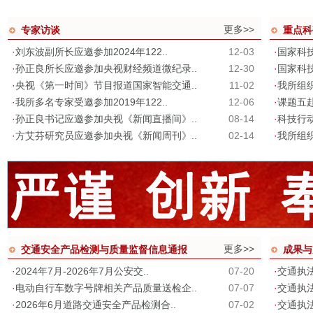
更多>>
专家访谈
重点科
·
刘东波副所长应邀参加2024年122..
12-03
·
国家科技
·
孙正良所长应邀参加央视财经频道微纪录..
12-30
·
国家科
·
央视《第一时间》节目报道国家智能交通..
11-02
·
我所组
·
我所多名专家受邀参加2019年122..
12-06
·
课题五
·
孙正良书记应邀参加央视《新闻直播间》..
08-14
·
科技行
·
方艾芬研究员应邀参加央视《新闻周刊》..
02-14
·
我所组织
更多>>
交通安全产品检测与质量监督信息通报
成果与
·
2024年7月-2026年7月公安交..
07-20
·
交通执
·
电动自行车数字号牌相关产品质量送检企..
07-07
·
交通执
·
2026年6月道路交通安全产品检测合..
07-02
·
交通执