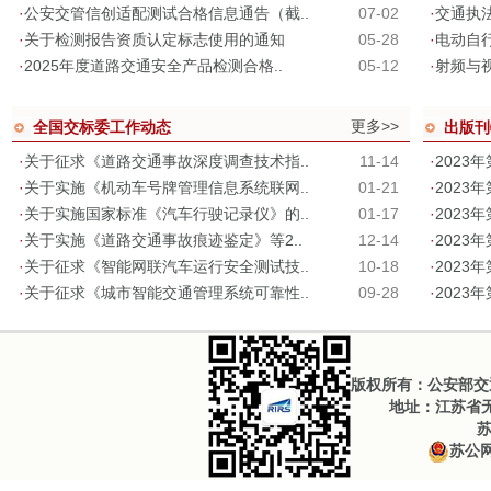
·
公安交管信创适配测试合格信息通告（截..
07-02
·
交通执
·
关于检测报告资质认定标志使用的通知
05-28
·
电动自
·
2025年度道路交通安全产品检测合格..
05-12
·
射频与
更多>>
全国交标委工作动态
出版刊
·
关于征求《道路交通事故深度调查技术指..
11-14
·
2023
·
关于实施《机动车号牌管理信息系统联网..
01-21
·
2023
·
关于实施国家标准《汽车行驶记录仪》的..
01-17
·
2023
·
关于实施《道路交通事故痕迹鉴定》等2..
12-14
·
2023
·
关于征求《智能网联汽车运行安全测试技..
10-18
·
2023
·
关于征求《城市智能交通管理系统可靠性..
09-28
·
2023
版权所有：公安部交通
地址：江苏省无锡
苏
苏公网