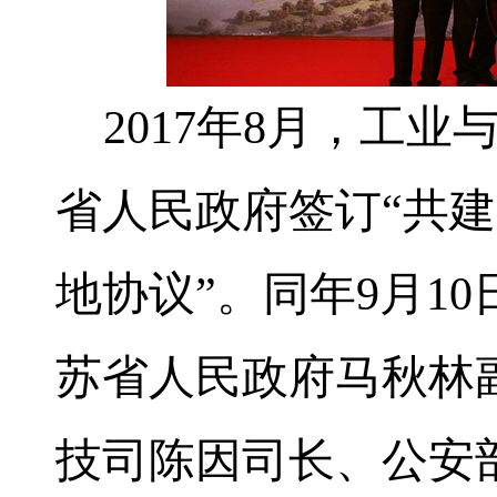
2017
年
8
月，工业
省人民政府签订“共
地协议”。同年
9
月
10
苏省人民政府马秋林
技司陈因司长、公安