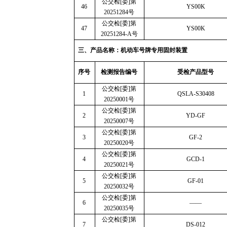
公交检
[
委
]
第
46
YS00K
20251284
号
公交检
[
委
]
第
47
YS00K
20251284-A
号
三、产品名称：机动车号牌专用固封装置
序号
检测报告编号
受检产品型号
公交检
[
委
]
第
1
QSLA-S30408
20250001
号
公交检
[
委
]
第
2
YD-GF
20250007
号
公交检
[
委
]
第
3
GF-2
20250020
号
公交检
[
委
]
第
4
GCD-1
20250021
号
公交检
[
委
]
第
5
GF-01
20250032
号
公交检
[
委
]
第
6
——
20250035
号
公交检
[
委
]
第
7
DS-012